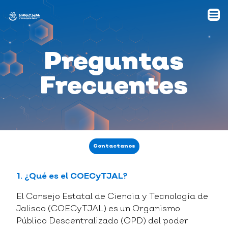
Preguntas
Frecuentes
Contactanos
1. ¿Qué es el COECyTJAL?
El Consejo Estatal de Ciencia y Tecnología de
Jalisco (COECyTJAL) es un Organismo
Público Descentralizado (OPD) del poder